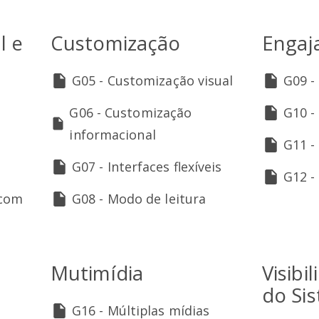
l e
Customização
Engaj
G05 - Customização visual
G09 -
G06 - Customização
G10 -
informacional
G11 -
G07 - Interfaces flexíveis
G12 -
 com
G08 - Modo de leitura
Mutimídia
Visibi
do Si
G16 - Múltiplas mídias