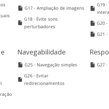
tos
G19 -
G17 - Ampliação de imagens
inter
tuais
G18 - Evite sons
G20 -
perturbadores
G21 -
 e
Navegabilidade
Respo
G25 - Navegação simples
G27 -
G26 - Evitar
l
redirecionamentos
eração